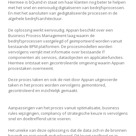
Hiermee is bQuind in staat om haar klanten nog beter te helpen
met het snel en eenvoudig digitaliseren van bedrijfsprocessen.
En met het aansluiten van gedigitaliseerde processen in de
algehele bedrijfsarchitectuur.
De oplossing werkt eenvoudig. Appian beschikt over een
Business Process Management laag waarin de
bedrijfsprocessen vastgelegd of geïmporteerd worden vanuit
bestaande BPM platformen. De procesmodellen worden
vervolgens verrijkt met informatie over bestaande IT
componenten als services, dataobjecten en applicatiefuncties.
Hiermee ontstaat een gecontroleerde omgeving waarin Appian
procestaken overneemt.
Deze proces taken en ook de niet door Appian uitgevoerde
taken in het proces worden vervolgens gemonitored,
gecontroleerd en inzichtelijk gemaakt.
Aanpassingen van het proces vanuit optimalisatie, business
rules wijzigingen, compliancy of strategische keuze is vervolgens
snel en doeltreffend uit te voeren.
Het unieke van deze oplossing is dat de data zich in de bronnen
bevindt en niet wordt gedupliceerd. Dit levert snelheid op in