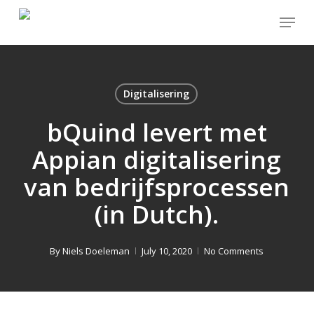
Skip
Menu
to
main
content
Digitalisering
bQuind levert met
Appian digitalisering
van bedrijfsprocessen
(in Dutch).
By
Niels Doeleman
July 10, 2020
No Comments